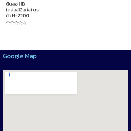
ดินสอ HB
(กล่อง12แท่ง) ตรา
ม้า H-2200
Rated
0
out
of
5
Google Map