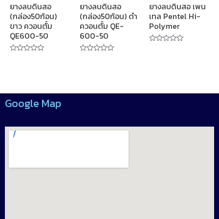
ยางลบดินสอ
ยางลบดินสอ
ยางลบดินสอ เพน
(กล่อง50ก้อน)
(กล่อง50ก้อน) ดำ
เทล Pentel Hi-
ขาว ควอนตั้ม
ควอนตั้ม QE-
Polymer
QE600-50
600-50
Rated
0
Rated
Rated
out
0
0
of
out
out
5
of
of
5
5
Google Map