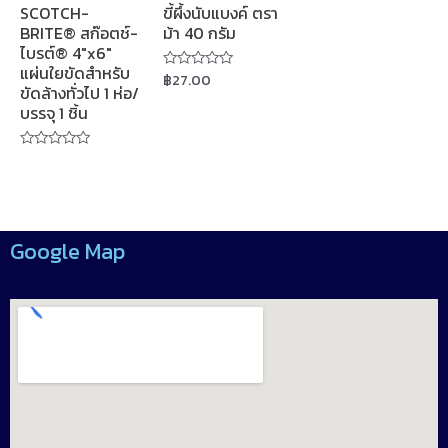
SCOTCH-
ขี้ผึ้งนับแบงค์ ตรา
BRITE® สก๊อตช์-
ม้า 40 กรัม
ไบรต์® 4″x6″
แผ่นใยขัดสำหรับ
฿
27.00
Rated
ขัดล้างทั่วไป 1 ห่อ/
0
out
บรรจุ 1 ชิ้น
of
5
Rated
0
out
of
5
Google Map