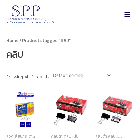
บริษัท เอสพีพี ครีเอท แอนด์ พริ้นติ้ง จำกัด
Home
/ Products tagged “คลิป”
คลิป
Showing all 6 results
ลวดเสียบกระดาษ
คลิปดำ คลิปหนีบ
คลิปดำ คลิปหนีบ