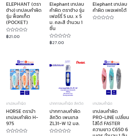
ELEPHANT (ตรา
Elephant เทปลบ
Elephant เทปลบ
ช้าง) เทปลบคำผิด
คำผิด ตราช้าง รุ่น
คำผิด เพอเฟคโต้
รุ่น พ็อคเก็ต
เฟอร์รี่ 5 มม. x 5
(POCKET)
ม. คละสี จำนวน 1
Rated
ชิ้น
0
out
฿
21.00
of
Rated
5
0
฿
27.00
Rated
out
0
of
out
5
of
5
เทปลบคำผิด
ปากกาลบคำผิด ลิควิด
เทปลบคำผิด
HORSE ตราม้า
ปากกาลบคำผิด
เทปลบคำผิด
เทปลบคำผิด H-
ลิควิด เพนเทล
PRO-LINE เปลี่ยน
975
ZL31-W 12 มล.
ไส้ได้ FASTER
ความยาว C650 6
เมตร จำนวน 1 อัน