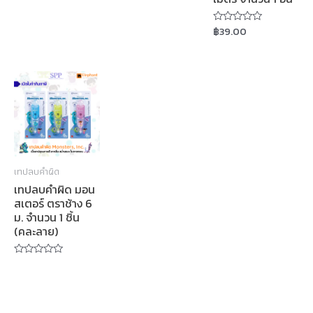
Rated
Rated
0
0
out
out
฿
39.00
of
of
Rated
5
5
0
out
of
5
เทปลบคำผิด
เทปลบคำผิด มอน
สเตอร์ ตราช้าง 6
ม. จำนวน 1 ชิ้น
(คละลาย)
Rated
0
out
of
5