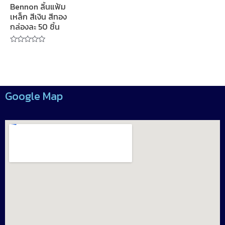
Bennon ลิ้นแฟ้ม
เหล็ก สีเงิน สีทอง
กล่องละ 50 ชิ้น
Rated
0
out
of
5
Google Map