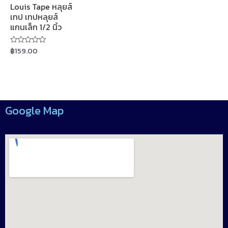
Louis Tape หลุยส์
เทป เทปหลุยส์
แกนเล็ก 1/2 นิ้ว
฿
159.00
Rated
0
out
of
5
Google Map