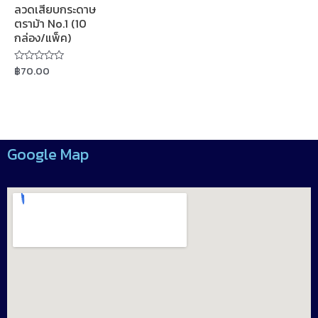
ลวดเสียบกระดาษ
ตราม้า No.1 (10
กล่อง/แพ็ค)
฿
70.00
Rated
0
out
of
5
Google Map