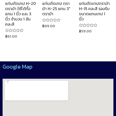
แท่นตัดเทป H-20
แท่นตัดเทป ตรา
แท่นตัดเทปตราม้า
ตราม้า ใช้ได้ทั้ง
ม้า H-25 แกน 3″
H-15 คละสี รองรับ
แกน 1 นิ้ว และ 3
ตราม้า
ขนาดแกนเทป 1
นิ้ว จำนวน 1 อัน
นิ้ว
คละสี
฿
89.00
Rated
0
฿
59.00
Rated
out
0
฿
61.00
of
Rated
out
5
0
of
out
5
of
5
Google Map