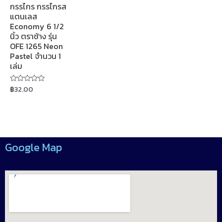
กรรไกร กรรไกรส
แตนเลส
Economy 6 1/2
นิ้ว ตราช้าง รุ่น
OFE 1265 Neon
Pastel จำนวน 1
เล่ม
฿
32.00
Rated
0
out
of
5
Google Map