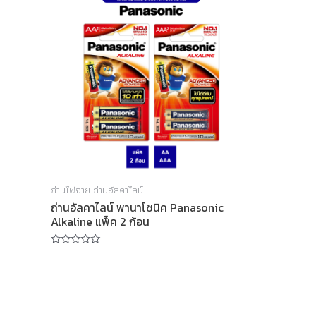
ถ่านไฟฉาย ถ่านอัลคาไลน์
ถ่านอัลคาไลน์ พานาโซนิค Panasonic
Alkaline แพ็ค 2 ก้อน
Rated
0
out
of
5