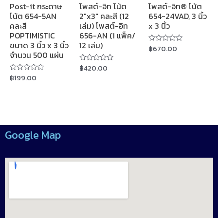
Post-it กระดาษ
โพสต์-อิท โน้ต
โพสต์-อิท® โน้ต
โน้ต 654-5AN
2″x3″ คละสี (12
654-24VAD, 3 นิ้ว
คละสี
เล่ม) โพสต์-อิท
x 3 นิ้ว
POPTIMISTIC
656-AN (1 แพ็ค/
ขนาด 3 นิ้ว x 3 นิ้ว
12 เล่ม)
฿
670.00
Rated
จำนวน 500 แผ่น
0
out
฿
420.00
of
Rated
5
0
฿
199.00
Rated
out
0
of
out
5
of
5
Google Map