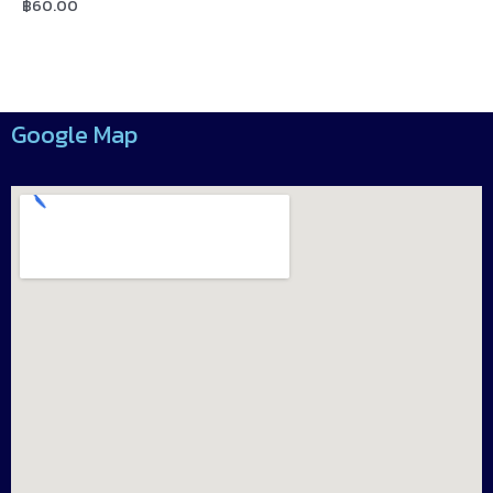
฿
60.00
Rated
0
out
of
5
Google Map