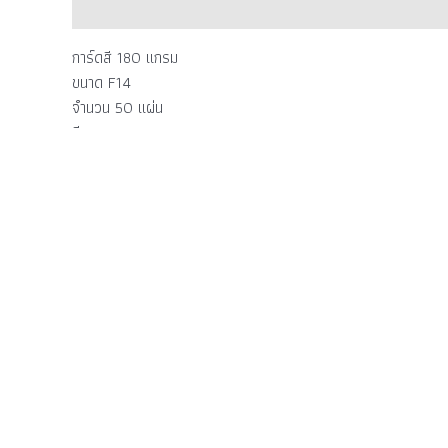
Description
การ์ดสี 180 แกรม
ขนาด F14
จำนวน 50 แผ่น
สี
– ขาว
– เขียว
– ฟ้า
– ชมพู
– เหลือง
Related products