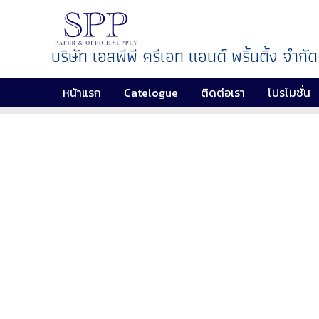
บริษัท เอสพีพี ครีเอท แอนด์ พริ้นติ้ง จำกัด
หน้าแรก
Catelogue
ติดต่อเรา
โปรโมชั่น