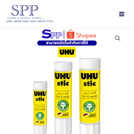
บริษัท เอสพีพี ครีเอท แอนด์ พริ้นติ้ง จำกัด