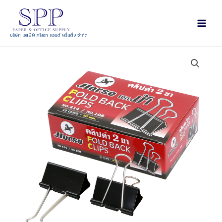
บริษัท เอสพีพี ครีเอท แอนด์ พริ้นติ้ง จำกัด