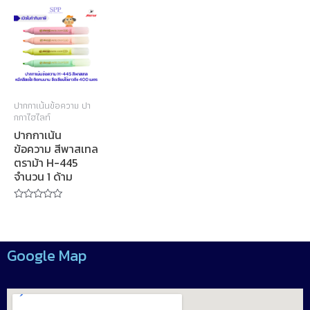
5
5
ปากกาเน้นข้อความ ปา
กกาไฮไลท์
ปากกาเน้น
ข้อความ สีพาสเทล
ตราม้า H-445
จำนวน 1 ด้าม
Rated
0
out
of
5
Google Map