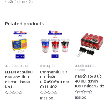
* ผลิตในประเทศจีน
Related products
ลวดเสียบกระดาษ
ปากกาลูกลื่น
คลิปดำ คลิปหนีบ
กระดาษ
ELFEN ลวดเสียบ
ปากกาลูกลื่น 0.7
คลิปดำ 1 5/8 นิ้ว
กลม ลวดเสียบ
มม. น้ำเงิน
40 มม. ตราม้า
กระดาษ หัวกลม
(แพ็ค50ด้าม) ตรา
109 1 กล่อง/12 ตัว
No.1
ม้า H-402
฿
35.00
Rated
฿
159.00
Rated
Rated
0
0
0
out
out
out
of
of
of
5