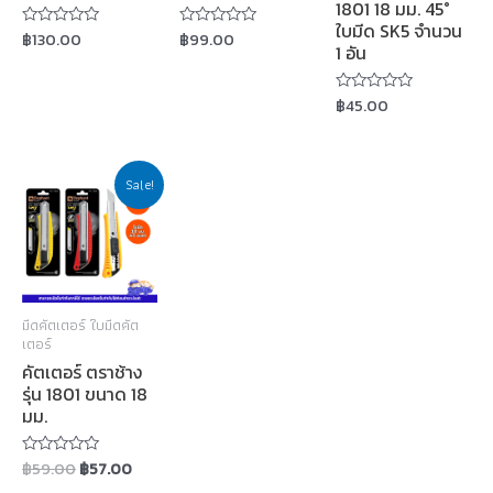
1801 18 มม. 45°
ใบมีด SK5 จำนวน
฿
130.00
฿
99.00
Rated
Rated
1 อัน
0
0
out
out
of
of
5
5
฿
45.00
Rated
0
out
of
5
Sale!
มีดคัตเตอร์ ใบมีดคัต
เตอร์
คัตเตอร์ ตราช้าง
รุ่น 1801 ขนาด 18
มม.
฿
59.00
฿
57.00
Rated
0