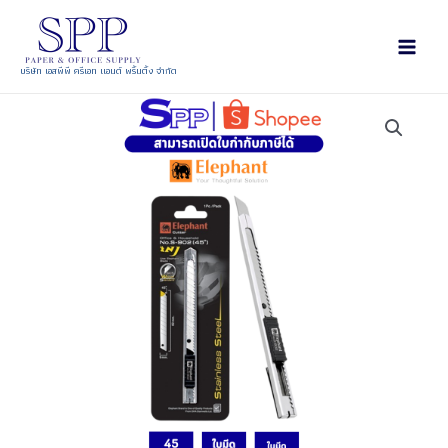
บริษัท เอสพีพี ครีเอท แอนด์ พริ้นติ้ง จำกัด