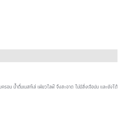
อน น้ำดื่มเนสท์เล่ เพียวไลฟ์ จึงสะอาด ไม่มีสิ่งเจือปน และยังได้