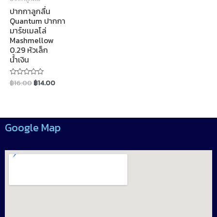
ปากกาลูกลื่น
Quantum ปากกา
มาร์ชเมลโล่
Mashmellow
0.29 หัวเล็ก
น้ำเงิน
฿
16.00
฿
14.00
Rated
0
out
of
5
Google Map