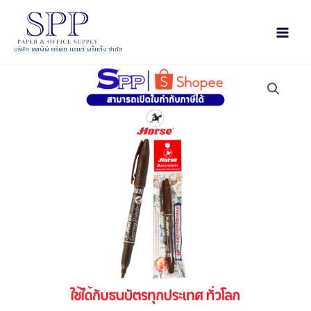
บริษัท เอสพีพี ครีเอท แอนด์ พริ้นติ้ง จำกัด