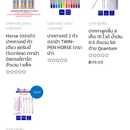
ปากกาเคมี ปากกา
ปากกาเคมี ปากกา
ปากกาลูกลื่น
มาร์คเกอร์
มาร์คเกอร์
ปากกาลูกลื่น ส
Horse (ตราม้า)
ปากกาเคมี 2 หัว
เก็ต 111 ไวท์ น้ำเงิน
ปากกาเคมี หัว
ตราม้า TWIN-
0.5 จำนวน 50
เดียว สคริบบี้
PEN HORSE (ตรา
ด้าม Quantum
(Scrribie) ตราม้า
ม้า)
บิสเตอร์การ์ด
฿
119.00
Rated
จำนวน 1 แพ็ค
0
Rated
out
0
of
out
5
of
Rated
5
0
out
of
Sale!
5
ปากกาลูกลื่น