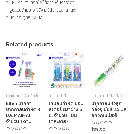
* แห้งเร็ว สามารถใช้ได้อย่างคุ้มค่าราคา
* รูปแบบด้ามยาว ใช้งานได้ง่ายและสะดวก
* ปริมาณสุทธิ 12 มล.
Related products
ปากกาลบคำผิด ลิควิด
เทปลบคำผิด
ปากกาลบคำผิด ลิควิด
Elfen ปากกา
เทปลบคำผิด มอน
ปากกาลบหัวลูก
ปากกาลบคำผิด 4
สเตอร์ ตราช้าง 6
กลิ้งจูเนียร์ 3.5 มล.
มล. MAIMAI
ม. จำนวน 1 ชิ้น
ลิควิดเปเป้อร์
จำนวน 1 ด้าม
(คละลาย)
฿
39.00
Rated
0