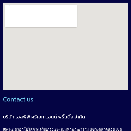
Contact us
บริษัท เอสพีพี ครีเอท แอนด์ พริ้นติ้ง จำกัด
95/1-2
(
29)
.
ตรอกโปริสภา
เจริญกรุง
ถ
มหาพฤฒาราม แขวงตลาดน้อย เขต