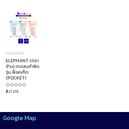
Rated
Rated
out
0
0
of
out
out
5
of
of
5
5
เทปลบคำผิด
ELEPHANT (ตรา
ช้าง) เทปลบคำผิด
รุ่น พ็อคเก็ต
(POCKET)
฿
21.00
Rated
0
out
of
5
Google Map