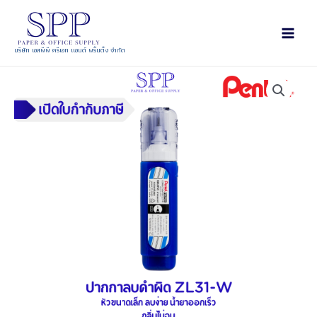
บริษัท เอสพีพี ครีเอท แอนด์ พริ้นติ้ง จำกัด