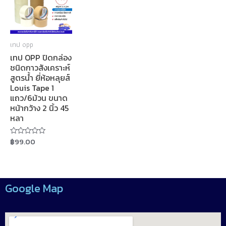
เทป opp
เทป OPP ปิดกล่อง
ชนิดกาวสังเคราะห์
สูตรน้ำ ยี่ห้อหลุยส์
Louis Tape 1
แถว/6ม้วน ขนาด
หน้ากว้าง 2 นิ้ว 45
หลา
฿
99.00
Rated
0
out
of
5
Google Map