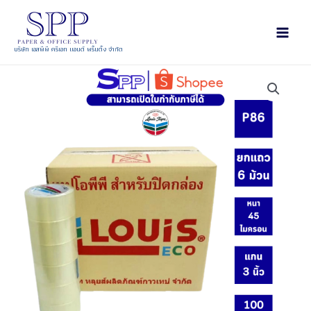
บริษัท เอสพีพี ครีเอท แอนด์ พริ้นติ้ง จำกัด