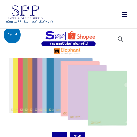
บริษัท เอสพีพี ครีเอท แอนด์ พริ้นติ้ง จำกัด
Sale!