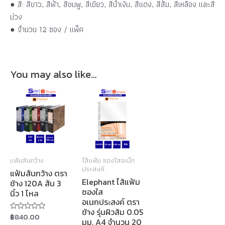
● สี: สีขาว, สีฟ้า, สีชมพู, สีเขียว, สีน้ำเงิน, สีแดง, สีส้ม, สีเหลือง และสี
ม่วง
● จำนวน 12 ซอง / แพ็ค
You may also like…
แฟ้มสันกว้าง
ไส้แฟ้ม ซองใสอเน็ก
ประสงค์
แฟ้มสันกว้าง ตรา
Elephant ไส้แฟ้ม
ช้าง 120A สัน 3
ซองใส
นิ้ว 1 โหล
อเนกประสงค์ ตรา
ช้าง รุ่นผิวส้ม 0.05
฿
840.00
Rated
มม. A4 จำนวน 20
0