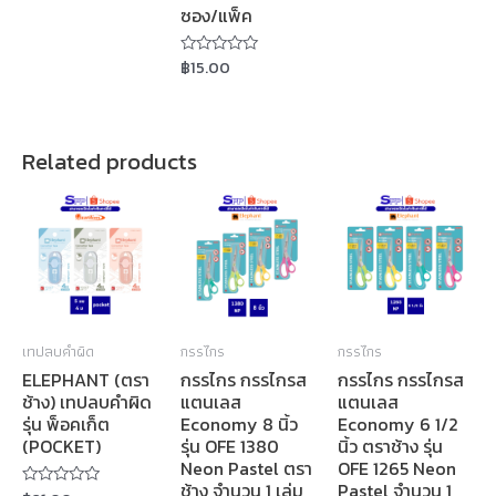
out
ซอง/แพ็ค
of
5
฿
15.00
Rated
0
out
of
5
Related products
เทปลบคำผิด
กรรไกร
กรรไกร
ELEPHANT (ตรา
กรรไกร กรรไกรส
กรรไกร กรรไกรส
ช้าง) เทปลบคำผิด
แตนเลส
แตนเลส
รุ่น พ็อคเก็ต
Economy 8 นิ้ว
Economy 6 1/2
(POCKET)
รุ่น OFE 1380
นิ้ว ตราช้าง รุ่น
Neon Pastel ตรา
OFE 1265 Neon
ช้าง จำนวน 1 เล่ม
Pastel จำนวน 1
Rated