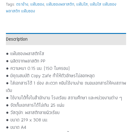
Tags:
ตราช้าง
,
แฟ้มซอง
,
แฟ้มซองพลาสติก
,
แฟ้มใส
,
แฟ้มใส แฟ้มซอง
พลาสติก แฟ้มซอง
Description
● แฟ้มซองพลาสติกใส
● ผลิตจากพลาสติก PP
● ความหนา 0.15 มม. (150 ไมครอน)
● มีคุณสมบัติ Copy Zafe ทำให้ตัวอักษรไม่ลอกหลุด
● ใส่เอกสารได้ 1 ช่อง สะดวก หยิบใช้งานง่าย ถนอมเอกสารให้คงสภาพ
เดิม
● ใช้งานได้ทั้งในสำนักงาน โรงเรียน สถานศึกษา และหน่วยงานต่าง ๆ
● จัดเก็บเอกสารได้ไม่เกิน 25 แผ่น
● วัสดุปก: พลาสติกลายผิวเรียบ
● ขนาด 219 x 308 มม.
● ขนาด A4