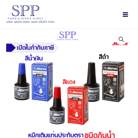
บริษัท เอสพีพี ครีเอท แอนด์ พริ้นติ้ง จำกัด