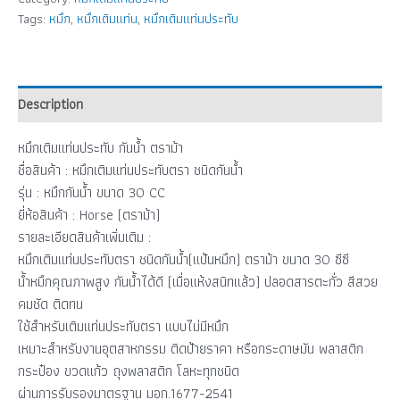
Tags:
หมึก
,
หมึกเติมแท่น
,
หมึกเติมแท่นประทับ
Description
หมึกเติมแท่นประทับ กันน้ำ ตราม้า
ชื่อสินค้า : หมึกเติมแท่นประทับตรา ชนิดกันน้ำ
รุ่น : หมึกกันน้ำ ขนาด 30 CC
ยี่ห้อสินค้า : Horse (ตราม้า)
รายละเอียดสินค้าเพิ่มเติม :
หมึกเติมแท่นประทับตรา ชนิดกันน้ำ(แป้นหมึก) ตราม้า ขนาด 30 ซีซี
น้ำหมึกคุณภาพสูง กันน้ำได้ดี (เมื่อแห้งสนิทแล้ว) ปลอดสารตะกั่ว สีสวย
คมชัด ติดทน
ใช้สำหรับเติมแท่นประทับตรา แบบไม่มีหมึก
เหมาะสำหรับงานอุตสาหกรรม ติดป้ายราคา หรือกระดาษมัน พลาสติก
กระป๋อง ขวดแก้ว ถุงพลาสติก โลหะทุกชนิด
ผ่านการรับรองมาตรฐาน มอก.1677-2541