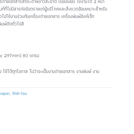
่ายเอกสารสีกระดาษขาวสะอาด เรียบเนียน ใช้งานได้ 2 หน้า
์ที่ไม่มีสารก่ออันตรายแก่ผู้บริโภคและสิ่งแวดล้อมเหมาะสำหรับ
ไปใช้งานร่วมกับเครื่องถ่ายเอกสาร เครื่องพิมพ์อิงค์เจ็ท
ิมพ์ดีดทั่วไปสี
0 x 297mm) 80 แกรม
่อง ใช้ได้ทุกโอกาส ไม่ว่าจะเป็นงานถ่ายเอกสาร งานพิมพ์ งาน
paper
,
Shih-tzu