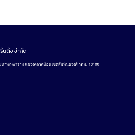
5
ิ้นติ้ง จำกัด
. 10100
มหาพฤฒาราม แขวงตลาดน้อย เขตสัมพันธวงศ์ กทม