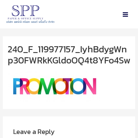
บริษัท เอสพีพี ครีเอท แอนด์ พริ้นติ้ง จำกัด
240_F_119977157_IyhBdygWn
p30FWRkKGldoOQ4t8YFo4Sw
Leave a Reply