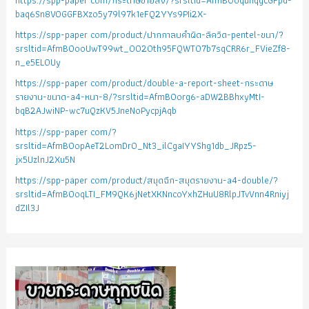
baq6Sn8VOGGFBXzo5y79l97k1eFQ2YYs9PIi2X-
https://spp-paper com/product/ปากกาลบคำผิด-ลิควิด-pentel-ขนา/?
srsltid=AfmBOooUwT99wt_0020th95FQWTO7b7sqCRR6r_FVieZf8-
n_e5EL0Uy
https://spp-paper com/product/double-a-report-sheet-กระดาษ
รายงาน-ขนาด-a4-หนา-8/?srsltid=AfmBOorg6-aDW2BBhxyMtI-
bqB2AJwiNP-wc7uQzKV5JneNoPycpjAqb
https://spp-paper com/?
srsltid=AfmBOopAeT2LomDr0_Nt3_ilCgaIYYShg1db_JRpz5-
jx5UzlnJ2Xu5N
https://spp-paper com/product/สมุดฉีก-สมุดรายงาน-a4-double/?
srsltid=AfmBOoqLTI_FM9QK6jNetXKNncoYxhZHuU8RlpJTvVnn4Rniyj
dZIl3J