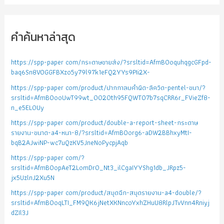
คำค้นหาล่าสุด
https://spp-paper com/กระดาษขายส่ง/?srsltid=AfmBOoquhqgcGFpd-
baq6Sn8VOGGFBXzo5y79l97k1eFQ2YYs9PIi2X-
https://spp-paper com/product/ปากกาลบคำผิด-ลิควิด-pentel-ขนา/?
srsltid=AfmBOooUwT99wt_0020th95FQWTO7b7sqCRR6r_FVieZf8-
n_e5EL0Uy
https://spp-paper com/product/double-a-report-sheet-กระดาษ
รายงาน-ขนาด-a4-หนา-8/?srsltid=AfmBOorg6-aDW2BBhxyMtI-
bqB2AJwiNP-wc7uQzKV5JneNoPycpjAqb
https://spp-paper com/?
srsltid=AfmBOopAeT2LomDr0_Nt3_ilCgaIYYShg1db_JRpz5-
jx5UzlnJ2Xu5N
https://spp-paper com/product/สมุดฉีก-สมุดรายงาน-a4-double/?
srsltid=AfmBOoqLTI_FM9QK6jNetXKNncoYxhZHuU8RlpJTvVnn4Rniyj
dZIl3J