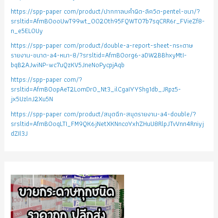
https://spp-paper com/product/ปากกาลบคำผิด-ลิควิด-pentel-ขนา/?
srsltid=AfmBOooUwT99wt_0020th95FQWTO7b7sqCRR6r_FVieZf8-
n_e5EL0Uy
https://spp-paper com/product/double-a-report-sheet-กระดาษ
รายงาน-ขนาด-a4-หนา-8/?srsltid=AfmBOorg6-aDW2BBhxyMtI-
bqB2AJwiNP-wc7uQzKV5JneNoPycpjAqb
https://spp-paper com/?
srsltid=AfmBOopAeT2LomDr0_Nt3_ilCgaIYYShg1db_JRpz5-
jx5UzlnJ2Xu5N
https://spp-paper com/product/สมุดฉีก-สมุดรายงาน-a4-double/?
srsltid=AfmBOoqLTI_FM9QK6jNetXKNncoYxhZHuU8RlpJTvVnn4Rniyj
dZIl3J