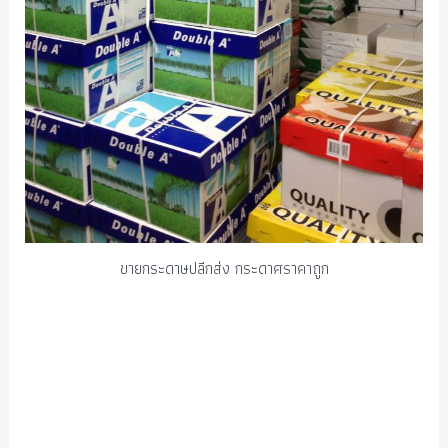
ขายกระดาษปลีกส่ง กระดาศราคาถูก