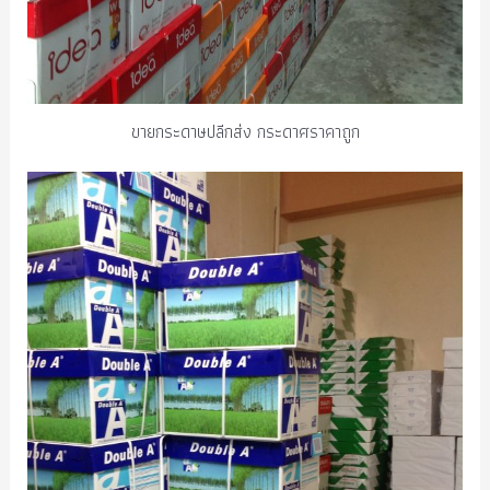
ขายกระดาษปลีกส่ง กระดาศราคาถูก