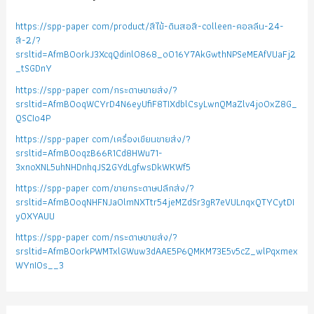
https://spp-paper com/product/สีไม้-ดินสอสี-colleen-คอลลีน-24-
สี-2/?
srsltid=AfmBOorkJ3XcqQdinlO868_o016Y7AkGwthNPSeMEAfVUaFj2
_tSGDnY
https://spp-paper com/กระดาษขายส่ง/?
srsltid=AfmBOoqWCYrD4N6eyUfiF8TIXdblCsyLwnQMaZlv4jo0xZ8G_
QSCIo4P
https://spp-paper com/เครื่องเขียนขายส่ง/?
srsltid=AfmBOoqzB66R1Cd8HWu71-
3xnoXNL5uhNHDnhqJS2GYdLgfwsDkWKWf5
https://spp-paper com/ขายกระดาษปลีกส่ง/?
srsltid=AfmBOoqNHFNJa0lmNXTtr54jeMZdSr3gR7eVULnqxQTYCytDI
yOXYAUU
https://spp-paper com/กระดาษขายส่ง/?
srsltid=AfmBOorkPWMTxlGWuw3dAAE5P6QMKM73E5v5cZ_wlPqxmex
WYnIOs__3