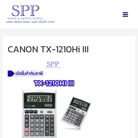
บริษัท เอสพีพี ครีเอท แอนด์ พริ้นติ้ง จำกัด
CANON TX-1210Hi III