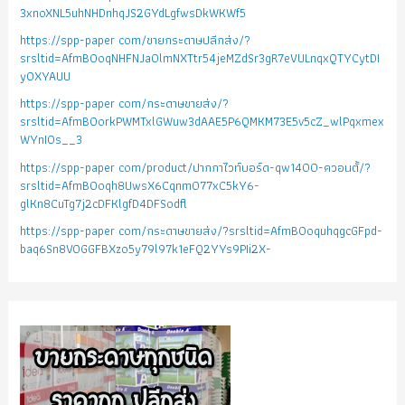
3xnoXNL5uhNHDnhqJS2GYdLgfwsDkWKWf5
https://spp-paper com/ขายกระดาษปลีกส่ง/?
srsltid=AfmBOoqNHFNJa0lmNXTtr54jeMZdSr3gR7eVULnqxQTYCytDI
yOXYAUU
https://spp-paper com/กระดาษขายส่ง/?
srsltid=AfmBOorkPWMTxlGWuw3dAAE5P6QMKM73E5v5cZ_wlPqxmex
WYnIOs__3
https://spp-paper com/product/ปากกาไวท์บอร์ด-qw1400-ควอนตั้/?
srsltid=AfmBOoqh8UwsX6Cqnm077xC5kY6-
glKn8CuTg7j2cDFKlgfD4DFSodfl
https://spp-paper com/กระดาษขายส่ง/?srsltid=AfmBOoquhqgcGFpd-
baq6Sn8VOGGFBXzo5y79l97k1eFQ2YYs9PIi2X-