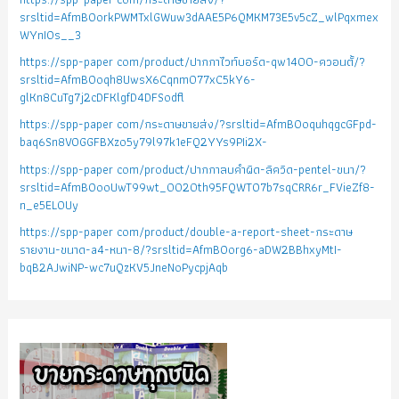
srsltid=AfmBOorkPWMTxlGWuw3dAAE5P6QMKM73E5v5cZ_wlPqxmex
WYnIOs__3
https://spp-paper com/product/ปากกาไวท์บอร์ด-qw1400-ควอนตั้/?
srsltid=AfmBOoqh8UwsX6Cqnm077xC5kY6-
glKn8CuTg7j2cDFKlgfD4DFSodfl
https://spp-paper com/กระดาษขายส่ง/?srsltid=AfmBOoquhqgcGFpd-
baq6Sn8VOGGFBXzo5y79l97k1eFQ2YYs9PIi2X-
https://spp-paper com/product/ปากกาลบคำผิด-ลิควิด-pentel-ขนา/?
srsltid=AfmBOooUwT99wt_0020th95FQWTO7b7sqCRR6r_FVieZf8-
n_e5EL0Uy
https://spp-paper com/product/double-a-report-sheet-กระดาษ
รายงาน-ขนาด-a4-หนา-8/?srsltid=AfmBOorg6-aDW2BBhxyMtI-
bqB2AJwiNP-wc7uQzKV5JneNoPycpjAqb