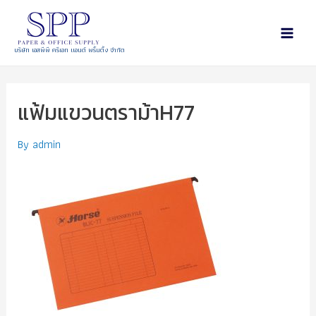
บริษัท เอสพีพี ครีเอท แอนด์ พริ้นติ้ง จำกัด
แฟ้มแขวนตราม้าH77
By
admin