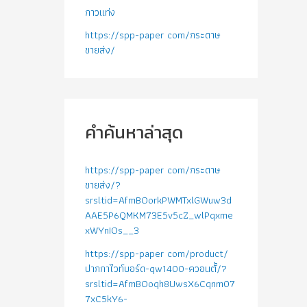
กาวแท่ง
https://spp-paper com/กระดาษ
ขายส่ง/
คำค้นหาล่าสุด
https://spp-paper com/กระดาษ
ขายส่ง/?
srsltid=AfmBOorkPWMTxlGWuw3d
AAE5P6QMKM73E5v5cZ_wlPqxme
xWYnIOs__3
https://spp-paper com/product/
ปากกาไวท์บอร์ด-qw1400-ควอนตั้/?
srsltid=AfmBOoqh8UwsX6Cqnm07
7xC5kY6-