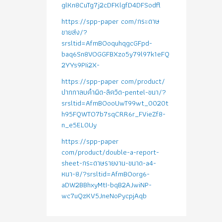
glKn8CuTg7j2cDFKlgfD4DFSodfl
https://spp-paper com/กระดาษ
ขายส่ง/?
srsltid=AfmBOoquhqgcGFpd-
baq6Sn8VOGGFBXzo5y79l97k1eFQ
2YYs9PIi2X-
https://spp-paper com/product/
ปากกาลบคำผิด-ลิควิด-pentel-ขนา/?
srsltid=AfmBOooUwT99wt_0020t
h95FQWTO7b7sqCRR6r_FVieZf8-
n_e5EL0Uy
https://spp-paper
com/product/double-a-report-
sheet-กระดาษรายงาน-ขนาด-a4-
หนา-8/?srsltid=AfmBOorg6-
aDW2BBhxyMtI-bqB2AJwiNP-
wc7uQzKV5JneNoPycpjAqb