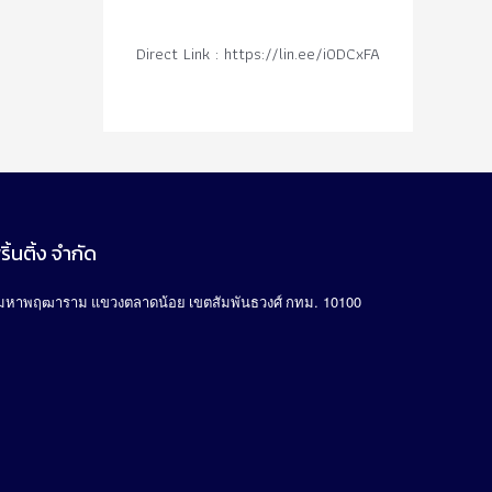
Direct Link : https://lin.ee/i0DCxFA
ิ้นติ้ง จำกัด
. 10100
มหาพฤฒาราม แขวงตลาดน้อย เขตสัมพันธวงศ์ กทม