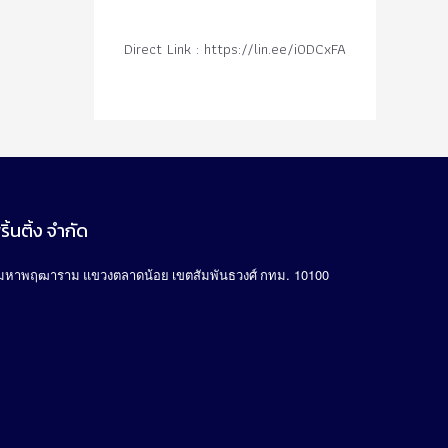
Direct Link : https://lin.ee/i0DCxFA
ิ้นติ้ง จำกัด
. 10100
มหาพฤฒาราม แขวงตลาดน้อย เขตสัมพันธวงศ์ กทม