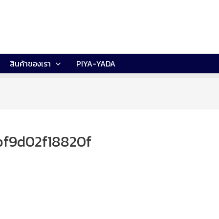
สินค้าของเรา
PIYA-YADA
f9d02f18820f