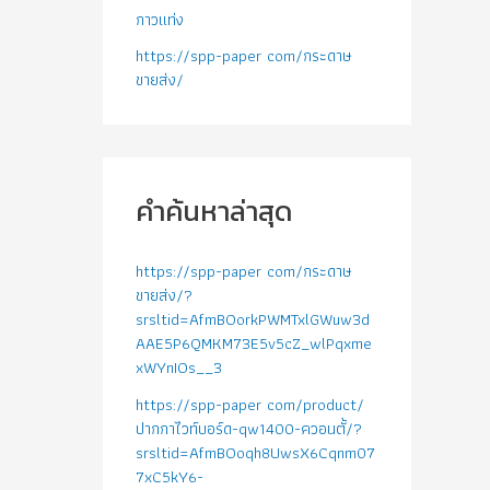
กาวแท่ง
https://spp-paper com/กระดาษ
ขายส่ง/
คำค้นหาล่าสุด
https://spp-paper com/กระดาษ
ขายส่ง/?
srsltid=AfmBOorkPWMTxlGWuw3d
AAE5P6QMKM73E5v5cZ_wlPqxme
xWYnIOs__3
https://spp-paper com/product/
ปากกาไวท์บอร์ด-qw1400-ควอนตั้/?
srsltid=AfmBOoqh8UwsX6Cqnm07
7xC5kY6-