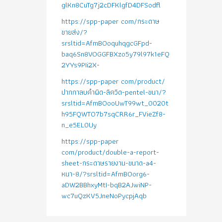
glKn8CuTg7j2cDFKlgfD4DFSodfl
https://spp-paper com/กระดาษ
ขายส่ง/?
srsltid=AfmBOoquhqgcGFpd-
baq6Sn8VOGGFBXzo5y79l97k1eFQ
2YYs9PIi2X-
https://spp-paper com/product/
ปากกาลบคำผิด-ลิควิด-pentel-ขนา/?
srsltid=AfmBOooUwT99wt_0020t
h95FQWTO7b7sqCRR6r_FVieZf8-
n_e5EL0Uy
https://spp-paper
com/product/double-a-report-
sheet-กระดาษรายงาน-ขนาด-a4-
หนา-8/?srsltid=AfmBOorg6-
aDW2BBhxyMtI-bqB2AJwiNP-
wc7uQzKV5JneNoPycpjAqb