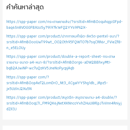
คำค้นหาล่าสุด
https://spp-paper com/กระดาษขายส่ง/?srsltid=AfmBOoquhqgcGFpd-
baq6Sn8VOGGFBXzo5y79l97k1eFQ2YYs9PIi2X-
https://spp-paper com/product/ปากกาลบคำผิด-ลิควิด-pentel-ขนา/?
srsltid=AfmBOooUwT99wt_0020th95FQWTO7b7sqCRR6r_FVieZf8-
n_e5EL0Uy
https://spp-paper com/product/double-a-report-sheet-กระดาษ
รายงาน-ขนาด-a4-หนา-8/?srsltid=AfmBOorg6-aDW2BBhxyMtI-
bqB2AJwiNP-wc7uQzKV5JneNoPycpjAqb
https://spp-paper com/?
srsltid=AfmBOopAeT2LomDr0_Nt3_ilCgaIYYShg1db_JRpz5-
jx5UzlnJ2Xu5N
https://spp-paper com/product/สมุดฉีก-สมุดรายงาน-a4-double/?
srsltid=AfmBOoqLTI_FM9QK6jNetXKNncoYxhZHuU8RlpJTvVnn4Rniyj
dZIl3J