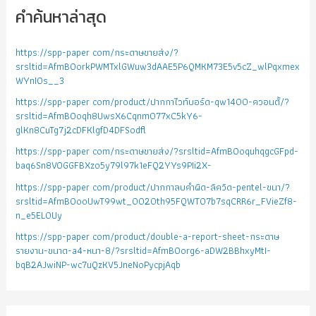
คำค้นหาล่าสุด
https://spp-paper com/กระดาษขายส่ง/?
srsltid=AfmBOorkPWMTxlGWuw3dAAE5P6QMKM73E5v5cZ_wlPqxmex
WYnIOs__3
https://spp-paper com/product/ปากกาไวท์บอร์ด-qw1400-ควอนตั้/?
srsltid=AfmBOoqh8UwsX6Cqnm077xC5kY6-
glKn8CuTg7j2cDFKlgfD4DFSodfl
https://spp-paper com/กระดาษขายส่ง/?srsltid=AfmBOoquhqgcGFpd-
baq6Sn8VOGGFBXzo5y79l97k1eFQ2YYs9PIi2X-
https://spp-paper com/product/ปากกาลบคำผิด-ลิควิด-pentel-ขนา/?
srsltid=AfmBOooUwT99wt_0020th95FQWTO7b7sqCRR6r_FVieZf8-
n_e5EL0Uy
https://spp-paper com/product/double-a-report-sheet-กระดาษ
รายงาน-ขนาด-a4-หนา-8/?srsltid=AfmBOorg6-aDW2BBhxyMtI-
bqB2AJwiNP-wc7uQzKV5JneNoPycpjAqb