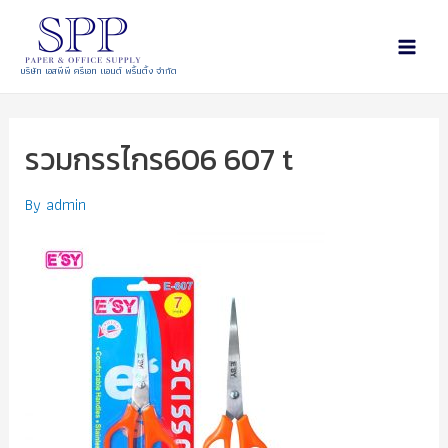
บริษัท เอสพีพี ครีเอท แอนด์ พริ้นติ้ง จำกัด
รวมกรรไกร606 607 t
By
admin