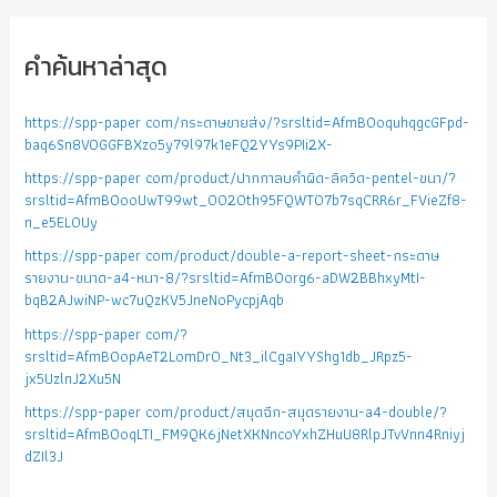
คำค้นหาล่าสุด
https://spp-paper com/กระดาษขายส่ง/?srsltid=AfmBOoquhqgcGFpd-
baq6Sn8VOGGFBXzo5y79l97k1eFQ2YYs9PIi2X-
https://spp-paper com/product/ปากกาลบคำผิด-ลิควิด-pentel-ขนา/?
srsltid=AfmBOooUwT99wt_0020th95FQWTO7b7sqCRR6r_FVieZf8-
n_e5EL0Uy
https://spp-paper com/product/double-a-report-sheet-กระดาษ
รายงาน-ขนาด-a4-หนา-8/?srsltid=AfmBOorg6-aDW2BBhxyMtI-
bqB2AJwiNP-wc7uQzKV5JneNoPycpjAqb
https://spp-paper com/?
srsltid=AfmBOopAeT2LomDr0_Nt3_ilCgaIYYShg1db_JRpz5-
jx5UzlnJ2Xu5N
https://spp-paper com/product/สมุดฉีก-สมุดรายงาน-a4-double/?
srsltid=AfmBOoqLTI_FM9QK6jNetXKNncoYxhZHuU8RlpJTvVnn4Rniyj
dZIl3J