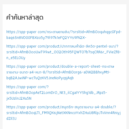
คำค้นหาล่าสุด
https://spp-paper com/กระดาษขายส่ง/?srsltid=AfmBOoquhqgcGFpd-
baq6Sn8VOGGFBXzo5y79l97k1eFQ2YYs9PIi2X-
https://spp-paper com/product/ปากกาลบคำผิด-ลิควิด-pentel-ขนา/?
srsltid=AfmBOooUwT99wt_0020th95FQWTO7b7sqCRR6r_FVieZf8-
n_e5EL0Uy
https://spp-paper com/product/double-a-report-sheet-กระดาษ
รายงาน-ขนาด-a4-หนา-8/?srsltid=AfmBOorg6-aDW2BBhxyMtI-
bqB2AJwiNP-wc7uQzKV5JneNoPycpjAqb
https://spp-paper com/?
srsltid=AfmBOopAeT2LomDr0_Nt3_ilCgaIYYShg1db_JRpz5-
jx5UzlnJ2Xu5N
https://spp-paper com/product/สมุดฉีก-สมุดรายงาน-a4-double/?
srsltid=AfmBOoqLTI_FM9QK6jNetXKNncoYxhZHuU8RlpJTvVnn4Rniyj
dZIl3J