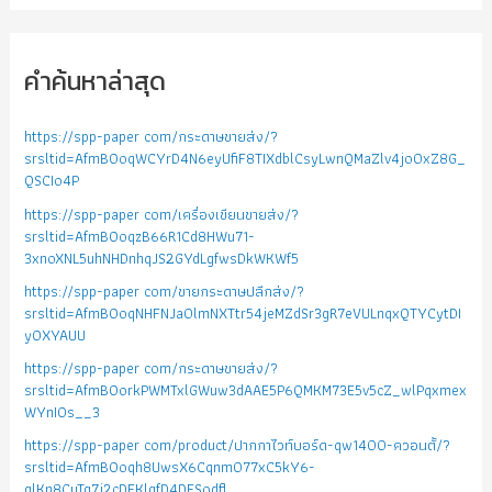
คำค้นหาล่าสุด
https://spp-paper com/กระดาษขายส่ง/?
srsltid=AfmBOoqWCYrD4N6eyUfiF8TIXdblCsyLwnQMaZlv4jo0xZ8G_
QSCIo4P
https://spp-paper com/เครื่องเขียนขายส่ง/?
srsltid=AfmBOoqzB66R1Cd8HWu71-
3xnoXNL5uhNHDnhqJS2GYdLgfwsDkWKWf5
https://spp-paper com/ขายกระดาษปลีกส่ง/?
srsltid=AfmBOoqNHFNJa0lmNXTtr54jeMZdSr3gR7eVULnqxQTYCytDI
yOXYAUU
https://spp-paper com/กระดาษขายส่ง/?
srsltid=AfmBOorkPWMTxlGWuw3dAAE5P6QMKM73E5v5cZ_wlPqxmex
WYnIOs__3
https://spp-paper com/product/ปากกาไวท์บอร์ด-qw1400-ควอนตั้/?
srsltid=AfmBOoqh8UwsX6Cqnm077xC5kY6-
glKn8CuTg7j2cDFKlgfD4DFSodfl