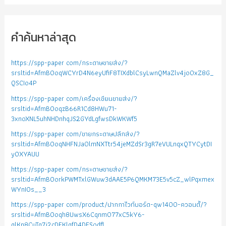
คำค้นหาล่าสุด
https://spp-paper com/กระดาษขายส่ง/?
srsltid=AfmBOoqWCYrD4N6eyUfiF8TIXdblCsyLwnQMaZlv4jo0xZ8G_
QSCIo4P
https://spp-paper com/เครื่องเขียนขายส่ง/?
srsltid=AfmBOoqzB66R1Cd8HWu71-
3xnoXNL5uhNHDnhqJS2GYdLgfwsDkWKWf5
https://spp-paper com/ขายกระดาษปลีกส่ง/?
srsltid=AfmBOoqNHFNJa0lmNXTtr54jeMZdSr3gR7eVULnqxQTYCytDI
yOXYAUU
https://spp-paper com/กระดาษขายส่ง/?
srsltid=AfmBOorkPWMTxlGWuw3dAAE5P6QMKM73E5v5cZ_wlPqxmex
WYnIOs__3
https://spp-paper com/product/ปากกาไวท์บอร์ด-qw1400-ควอนตั้/?
srsltid=AfmBOoqh8UwsX6Cqnm077xC5kY6-
glKn8CuTg7j2cDFKlgfD4DFSodfl