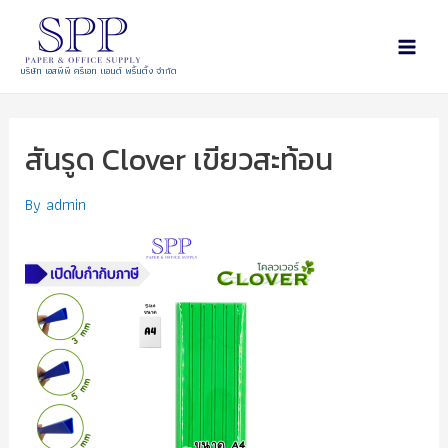
บริษัท เอสพีพี ครีเอท แอนด์ พริ้นติ้ง จำกัด
สันรูด Clover เขียวสะท้อน
By
admin