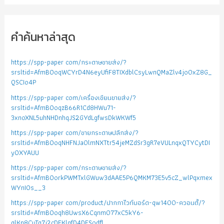
คำค้นหาล่าสุด
https://spp-paper com/กระดาษขายส่ง/?
srsltid=AfmBOoqWCYrD4N6eyUfiF8TIXdblCsyLwnQMaZlv4jo0xZ8G_
QSCIo4P
https://spp-paper com/เครื่องเขียนขายส่ง/?
srsltid=AfmBOoqzB66R1Cd8HWu71-
3xnoXNL5uhNHDnhqJS2GYdLgfwsDkWKWf5
https://spp-paper com/ขายกระดาษปลีกส่ง/?
srsltid=AfmBOoqNHFNJa0lmNXTtr54jeMZdSr3gR7eVULnqxQTYCytDI
yOXYAUU
https://spp-paper com/กระดาษขายส่ง/?
srsltid=AfmBOorkPWMTxlGWuw3dAAE5P6QMKM73E5v5cZ_wlPqxmex
WYnIOs__3
https://spp-paper com/product/ปากกาไวท์บอร์ด-qw1400-ควอนตั้/?
srsltid=AfmBOoqh8UwsX6Cqnm077xC5kY6-
glKn8CuTg7j2cDFKlgfD4DFSodfl