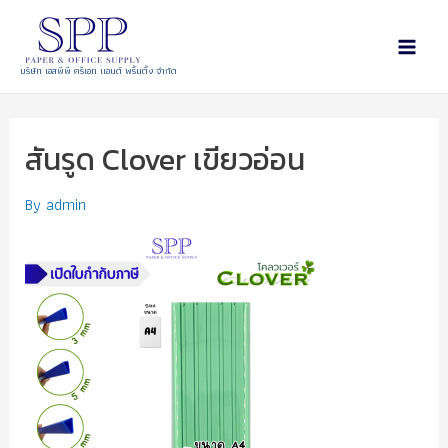
บริษัท เอสพีพี ครีเอท แอนด์ พริ้นติ้ง จำกัด
สันรูด Clover เขียวอ่อน
By
admin