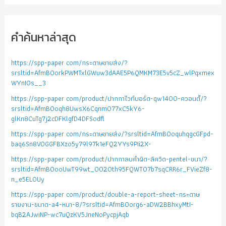
คำค้นหาล่าสุด
https://spp-paper com/กระดาษขายส่ง/?
srsltid=AfmBOorkPWMTxlGWuw3dAAE5P6QMKM73E5v5cZ_wlPqxmex
WYnIOs__3
https://spp-paper com/product/ปากกาไวท์บอร์ด-qw1400-ควอนตั้/?
srsltid=AfmBOoqh8UwsX6Cqnm077xC5kY6-
glKn8CuTg7j2cDFKlgfD4DFSodfl
https://spp-paper com/กระดาษขายส่ง/?srsltid=AfmBOoquhqgcGFpd-
baq6Sn8VOGGFBXzo5y79l97k1eFQ2YYs9PIi2X-
https://spp-paper com/product/ปากกาลบคำผิด-ลิควิด-pentel-ขนา/?
srsltid=AfmBOooUwT99wt_0020th95FQWTO7b7sqCRR6r_FVieZf8-
n_e5EL0Uy
https://spp-paper com/product/double-a-report-sheet-กระดาษ
รายงาน-ขนาด-a4-หนา-8/?srsltid=AfmBOorg6-aDW2BBhxyMtI-
bqB2AJwiNP-wc7uQzKV5JneNoPycpjAqb