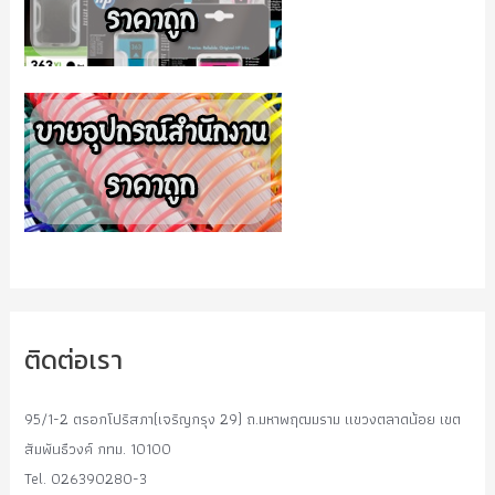
ติดต่อเรา
95/1-2 ตรอกโปริสภา(เจริญกรุง 29) ถ.มหาพฤฒมราม แขวงตลาดน้อย เขต
สัมพันธืวงค์ กทม. 10100
Tel. 026390280-3