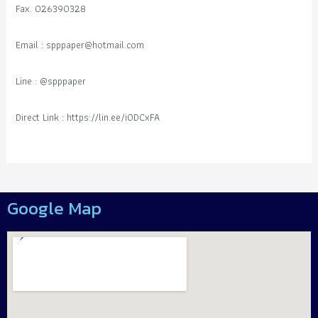
Fax. 026390328
Email :
spppaper@hotmail.com
Line : @spppaper
Direct Link : https://lin.ee/i0DCxFA
Google Map