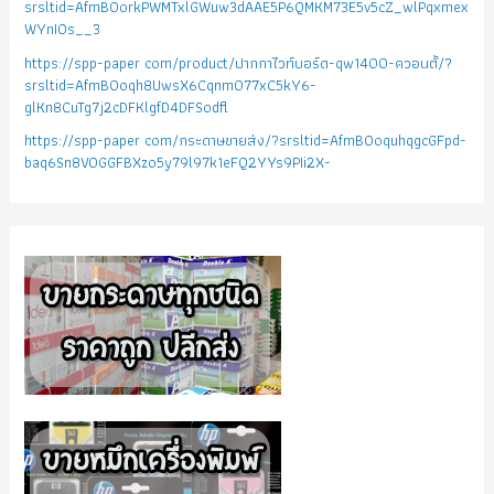
srsltid=AfmBOorkPWMTxlGWuw3dAAE5P6QMKM73E5v5cZ_wlPqxmex
WYnIOs__3
https://spp-paper com/product/ปากกาไวท์บอร์ด-qw1400-ควอนตั้/?
srsltid=AfmBOoqh8UwsX6Cqnm077xC5kY6-
glKn8CuTg7j2cDFKlgfD4DFSodfl
https://spp-paper com/กระดาษขายส่ง/?srsltid=AfmBOoquhqgcGFpd-
baq6Sn8VOGGFBXzo5y79l97k1eFQ2YYs9PIi2X-