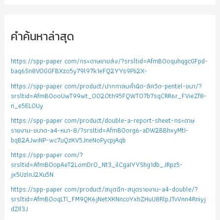
คำค้นหาล่าสุด
https://spp-paper com/กระดาษขายส่ง/?srsltid=AfmBOoquhqgcGFpd-
baq6Sn8VOGGFBXzo5y79l97k1eFQ2YYs9PIi2X-
https://spp-paper com/product/ปากกาลบคำผิด-ลิควิด-pentel-ขนา/?
srsltid=AfmBOooUwT99wt_0020th95FQWTO7b7sqCRR6r_FVieZf8-
n_e5EL0Uy
https://spp-paper com/product/double-a-report-sheet-กระดาษ
รายงาน-ขนาด-a4-หนา-8/?srsltid=AfmBOorg6-aDW2BBhxyMtI-
bqB2AJwiNP-wc7uQzKV5JneNoPycpjAqb
https://spp-paper com/?
srsltid=AfmBOopAeT2LomDr0_Nt3_ilCgaIYYShg1db_JRpz5-
jx5UzlnJ2Xu5N
https://spp-paper com/product/สมุดฉีก-สมุดรายงาน-a4-double/?
srsltid=AfmBOoqLTI_FM9QK6jNetXKNncoYxhZHuU8RlpJTvVnn4Rniyj
dZIl3J