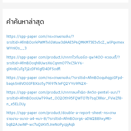
คำค้นหาล่าสุด
https://spp-paper com/กระดาษขายส่ง/?
srsltid=AfmBOorkPWMTxlGWuw3dAAE5P6QMKM73E5v5cZ_wlPqxmex
WYnIOs__3
https://spp-paper com/product/ปากกาไวท์บอร์ด-qw1400-ควอนตั้/?
srsltid=AfmBOoqh8UwsX6Cqnm077xC5kY6-
glKn8CuTg7j2cDFKlgfD4DFSodfl
https://spp-paper com/กระดาษขายส่ง/?srsltid=AfmBOoquhqgcGFpd-
baq6Sn8VOGGFBXzo5y79l97k1eFQ2YYs9PIi2X-
https://spp-paper com/product/ปากกาลบคำผิด-ลิควิด-pentel-ขนา/?
srsltid=AfmBOooUwT99wt_0020th95FQWTO7b7sqCRR6r_FVieZf8-
n_e5EL0Uy
https://spp-paper com/product/double-a-report-sheet-กระดาษ
รายงาน-ขนาด-a4-หนา-8/?srsltid=AfmBOorg6-aDW2BBhxyMtI-
bqB2AJwiNP-wc7uQzKV5JneNoPycpjAqb