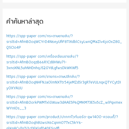
คำค้นหาล่าสุด
https://spp-paper com/กระดาษขายส่ง/?
srsltid=AfmBOoqWCYrD4N6eyUfiF8TIXdblCsyLwnQMaZlv4jo0xZ8G_
QSCIo4P
https://spp-paper com/เครื่องเขียนขายส่ง/?
srsltid=AfmBOoqzB66R1Cd8HWu71-
3xnoXNL5uhNHDnhqJS2GYdLgfwsDkWKWf5
https://spp-paper com/ขายกระดาษปลีกส่ง/?
srsltid=AfmBOoqNHFNJa0lmNXTtr54jeMZdSr3gR7eVULnqxQTYCytDI
yOXYAUU
https://spp-paper com/กระดาษขายส่ง/?
srsltid=AfmBOorkPWMTxlGWuw3dAAE5P6QMKM73E5v5cZ_wlPqxmex
WYnIOs__3
https://spp-paper com/product/ปากกาไวท์บอร์ด-qw1400-ควอนตั้/?
srsltid=AfmBOoqh8UwsX6Cqnm077xC5kY6-
glKn8CuTg7j2cDFKlgfD4DFSodfl