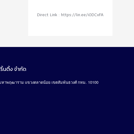
Direct Link : https://lin.ee/i0DCxFA
ิ้นติ้ง จำกัด
. 10100
มหาพฤฒาราม แขวงตลาดน้อย เขตสัมพันธวงศ์ กทม