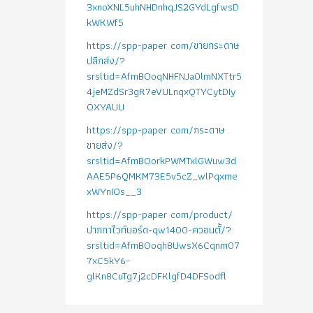
3xnoXNL5uhNHDnhqJS2GYdLgfwsD
kWKWf5
https://spp-paper com/ขายกระดาษ
ปลีกส่ง/?
srsltid=AfmBOoqNHFNJa0lmNXTtr5
4jeMZdSr3gR7eVULnqxQTYCytDIy
OXYAUU
https://spp-paper com/กระดาษ
ขายส่ง/?
srsltid=AfmBOorkPWMTxlGWuw3d
AAE5P6QMKM73E5v5cZ_wlPqxme
xWYnIOs__3
https://spp-paper com/product/
ปากกาไวท์บอร์ด-qw1400-ควอนตั้/?
srsltid=AfmBOoqh8UwsX6Cqnm07
7xC5kY6-
glKn8CuTg7j2cDFKlgfD4DFSodfl