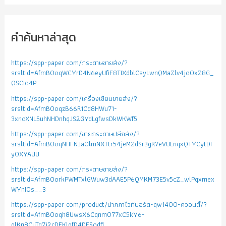
คำค้นหาล่าสุด
https://spp-paper com/กระดาษขายส่ง/?
srsltid=AfmBOoqWCYrD4N6eyUfiF8TIXdblCsyLwnQMaZlv4jo0xZ8G_
QSCIo4P
https://spp-paper com/เครื่องเขียนขายส่ง/?
srsltid=AfmBOoqzB66R1Cd8HWu71-
3xnoXNL5uhNHDnhqJS2GYdLgfwsDkWKWf5
https://spp-paper com/ขายกระดาษปลีกส่ง/?
srsltid=AfmBOoqNHFNJa0lmNXTtr54jeMZdSr3gR7eVULnqxQTYCytDI
yOXYAUU
https://spp-paper com/กระดาษขายส่ง/?
srsltid=AfmBOorkPWMTxlGWuw3dAAE5P6QMKM73E5v5cZ_wlPqxmex
WYnIOs__3
https://spp-paper com/product/ปากกาไวท์บอร์ด-qw1400-ควอนตั้/?
srsltid=AfmBOoqh8UwsX6Cqnm077xC5kY6-
glKn8CuTg7j2cDFKlgfD4DFSodfl