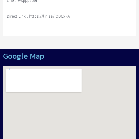
Line : @spppaper
Direct Link : https://lin.ee/i0DCxFA
Google Map