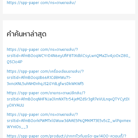
https://spp-paper com/กระดาษขายส่ง/
คำค้นหาล่าสุด
https://spp-paper com/กระดาษขายส่ง/?
srsltid=AfmBOoqWCYrD4N6eyUfiF8TIXdblCsyLwnQMaZlv4jo0xZ8G_
QSCIo4P
https://spp-paper com/เครื่องเขียนขายส่ง/?
srsltid=AfmBOoqzB66R1Cd8HWu71-
3xnoXNL5uhNHDnhqJS2GYdLgfwsDkWKWf5
https://spp-paper com/ขายกระดาษปลีกส่ง/?
srsltid=AfmBOoqNHFNJa0lmNXTtr54jeMZdSr3gR7eVULnqxQTYCytDI
yOXYAUU
https://spp-paper com/กระดาษขายส่ง/?
srsltid=AfmBOorkPWMTxlGWuw3dAAE5P6QMKM73E5v5cZ_wlPqxmex
WYnIOs__3
https://spp-paper com/product/ปากกาไวท์บอร์ด-qw1400-ควอนตั้/?