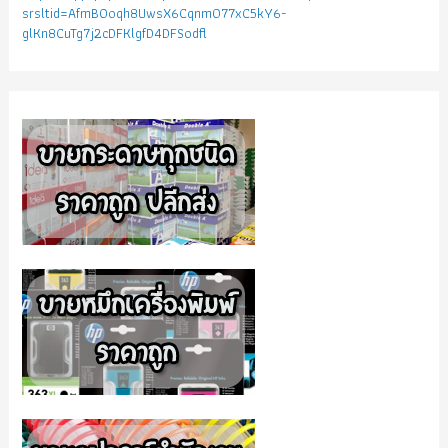
srsltid=AfmBOoqh8UwsX6Cqnm077xC5kY6-
glKn8CuTg7j2cDFKlgfD4DFSodfl