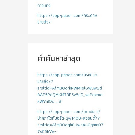
กาวแท่ง
https://spp-paper com/กระดาษ
ขายส่ง/
คำค้นหาล่าสุด
https://spp-paper com/กระดาษ
ขายส่ง/?
srsltid=AfmBOorkPWMTxlGWuw3d
AAE5P6QMKM73E5v5cZ_wlPqxme
xWYnIOs__3
https://spp-paper com/product/
ปากกาไวท์บอร์ด-qw1400-ควอนตั้/?
srsltid=AfmBOoqh8UwsX6Cqnm07
7xC5kY6-