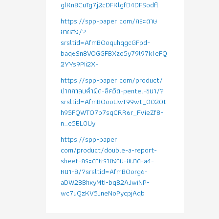
glKn8CuTg7j2cDFKlgfD4DFSodfl
https://spp-paper com/กระดาษ
ขายส่ง/?
srsltid=AfmBOoquhqgcGFpd-
baq6Sn8VOGGFBXzo5y79l97k1eFQ
2YYs9PIi2X-
https://spp-paper com/product/
ปากกาลบคำผิด-ลิควิด-pentel-ขนา/?
srsltid=AfmBOooUwT99wt_0020t
h95FQWTO7b7sqCRR6r_FVieZf8-
n_e5EL0Uy
https://spp-paper
com/product/double-a-report-
sheet-กระดาษรายงาน-ขนาด-a4-
หนา-8/?srsltid=AfmBOorg6-
aDW2BBhxyMtI-bqB2AJwiNP-
wc7uQzKV5JneNoPycpjAqb