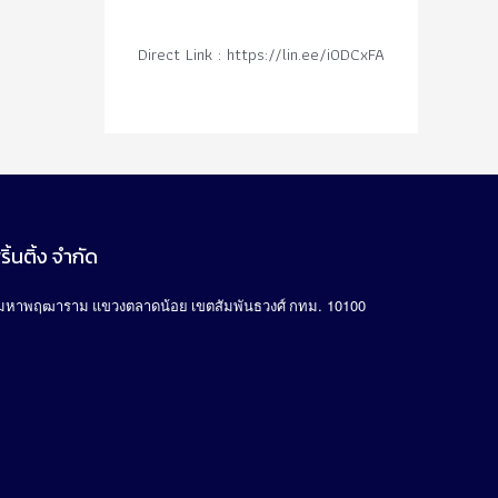
Direct Link : https://lin.ee/i0DCxFA
ิ้นติ้ง จำกัด
. 10100
มหาพฤฒาราม แขวงตลาดน้อย เขตสัมพันธวงศ์ กทม