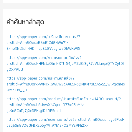
คำค้นหาล่าสุด
https://spp-paper com/เครื่องเขียนขายส่ง/?
srsltid=AfmBOoqzB66R1Cd8HWu71-
3xnoXNL5uhNHDnhqJS2GYdLgfwsDkWKWf5
https://spp-paper com/ขายกระดาษปลีกส่ง/?
srsltid=AfmBOoqNHFNJa0lmNXTtr54jeMZdSr3gR7eVULnqxQTYCytDI
yOXYAUU
https://spp-paper com/กระดาษขายส่ง/?
srsltid=AfmBOorkPWMTxlGWuw3dAAE5P6QMKM73E5v5cZ_wlPqxmex
WYnIOs__3
https://spp-paper com/product/ปากกาไวท์บอร์ด-qw1400-ควอนตั้/?
srsltid=AfmBOoqh8UwsX6Cqnm077xC5kY6-
glKn8CuTg7j2cDFKlgfD4DFSodfl
https://spp-paper com/กระดาษขายส่ง/?srsltid=AfmBOoquhqgcGFpd-
baq6Sn8VOGGFBXzo5y79l97k1eFQ2YYs9PIi2X-