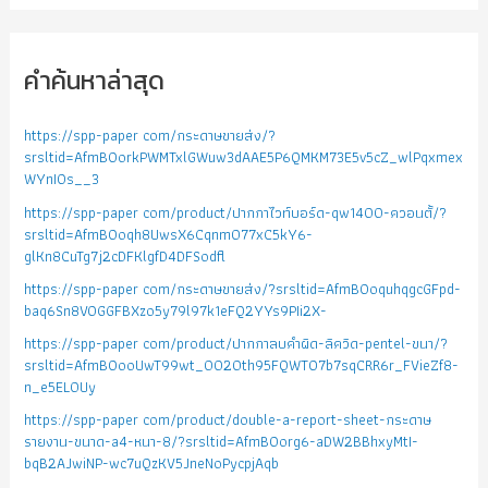
คำค้นหาล่าสุด
https://spp-paper com/กระดาษขายส่ง/?
srsltid=AfmBOorkPWMTxlGWuw3dAAE5P6QMKM73E5v5cZ_wlPqxmex
WYnIOs__3
https://spp-paper com/product/ปากกาไวท์บอร์ด-qw1400-ควอนตั้/?
srsltid=AfmBOoqh8UwsX6Cqnm077xC5kY6-
glKn8CuTg7j2cDFKlgfD4DFSodfl
https://spp-paper com/กระดาษขายส่ง/?srsltid=AfmBOoquhqgcGFpd-
baq6Sn8VOGGFBXzo5y79l97k1eFQ2YYs9PIi2X-
https://spp-paper com/product/ปากกาลบคำผิด-ลิควิด-pentel-ขนา/?
srsltid=AfmBOooUwT99wt_0020th95FQWTO7b7sqCRR6r_FVieZf8-
n_e5EL0Uy
https://spp-paper com/product/double-a-report-sheet-กระดาษ
รายงาน-ขนาด-a4-หนา-8/?srsltid=AfmBOorg6-aDW2BBhxyMtI-
bqB2AJwiNP-wc7uQzKV5JneNoPycpjAqb